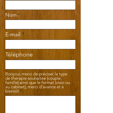
Nom
E-mail
Téléphone
Bonjour, merci de préciser le type
de thérapie souhaitée (couple,
famille) ainsi que le format (visio ou
au cabinet), merci d'avance et à
bientôt