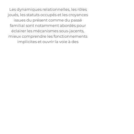
Les dynamiques relationnelles, les rôles
joués, les statuts occupés et les croyances
issues du présent comme du passé
familial sont notamment abordés pour
éclairer les mécanismes sous-jacents,
mieux comprendre les fonctionnements
implicites et ouvrir la voie à des
transformations et des résolutions
concrètes.
,
Prendre rendez-vous en visio
Prendre rendez-vous au cabinet
4 rue Bechevelin - (3ème étage sans
ascenseur)